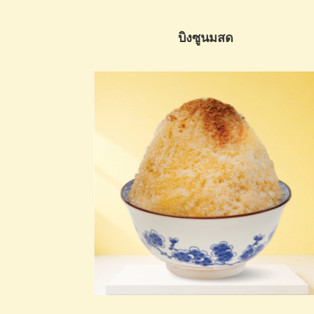
บิงซูนมสด