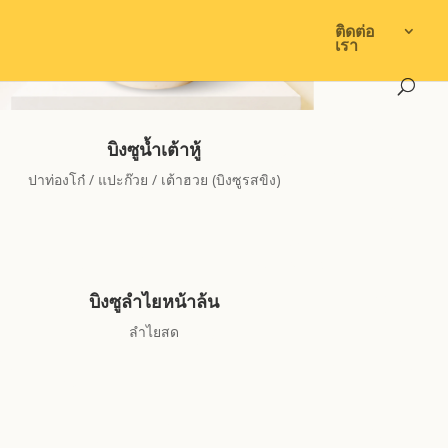
ติดต่อ
เรา
บิงซูน้ำเต้าหู้
ปาท่องโก๋ / แปะก๊วย / เต้าฮวย (บิงซูรสขิง)
บิงซูลำไยหน้าล้น
ลำไยสด