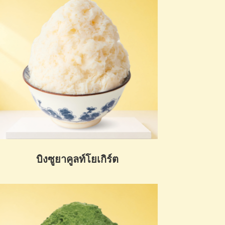
บิงซูยาคูลท์โยเกิร์ต