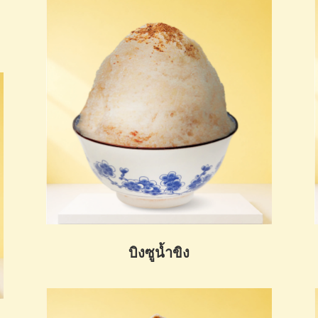
บิงซูน้ำขิง