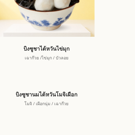
บิงซูชาไต้หวันไข่มุก
เฉาก๊วย /ไข่มุก / บัวลอย
บิงซูชานมไต้หวันโมจิเผือก
โมจิ / เผือกนุ่ม / เฉาก๊วย