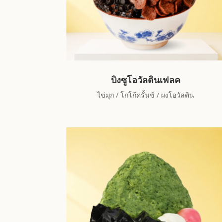
บิงซูโอวัลตินเฟลค
ไข่มุก / โกโก้ครั้นช์ / ผงโอวัลติน