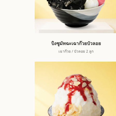
บิงซูมัทฉะเฉาก๊วยบัวลอย
เฉาก๊วย / บัวลอย 2 ลูก