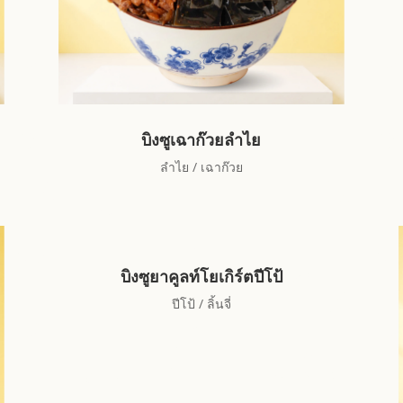
บิงซูเฉาก๊วยลำไย
ลำไย / เฉาก๊วย
บิงซูยาคูลท์โยเกิร์ตปีโป้
ปีโป้ / ลิ้นจี่