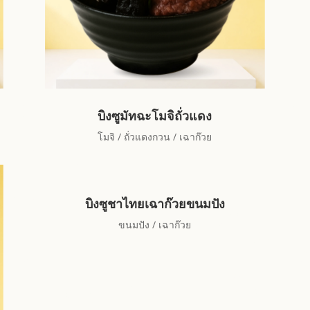
บิงซูมัทฉะโมจิถั่วแดง
โมจิ / ถั่วแดงกวน / เฉาก๊วย
บิงซูชาไทยเฉาก๊วยขนมปัง
ขนมปัง / เฉาก๊วย