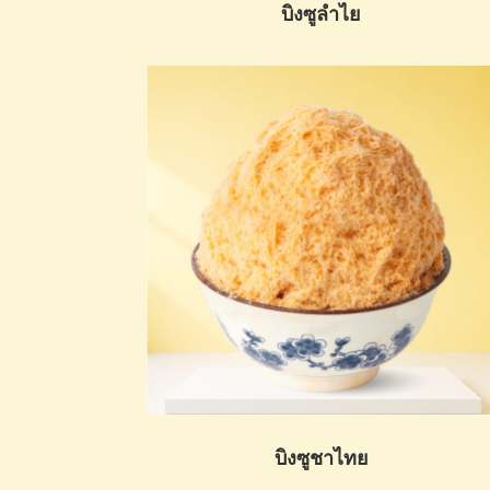
บิงซูลำไย
บิงซูชาไทย