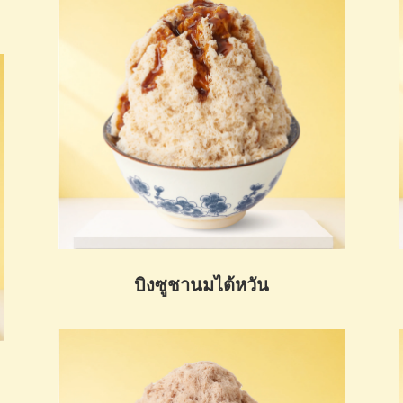
บิงซูชานมไต้หวัน