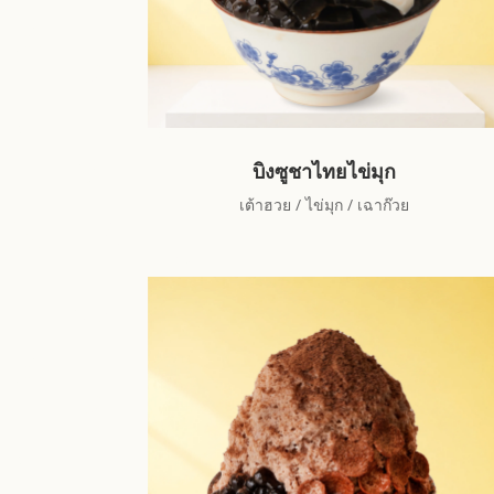
บิงซูชาไทยไข่มุก
เต้าฮวย / ไข่มุก / เฉาก๊วย