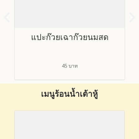
งา
แปะก๊วยเฉาก๊วยนมสด
45 บาท
เมนูร้อนน้ำเต้าหู้