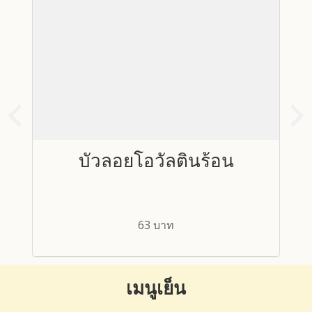
นท
บัวลอยโอวัลตินร้อน
63 บาท
เมนูเย็น