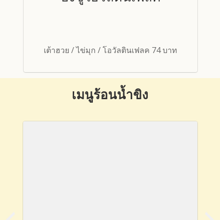
่า
เต้าฮวย / ไข่มุก / โอวัลตินเฟลค 74 บาท
เมนูร้อนน้ำขิง