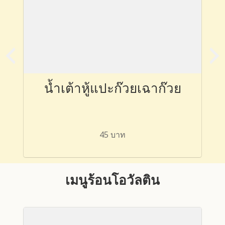
น้ำเต้าหู้แปะก๊วยเฉาก๊วย
45 บาท
เมนูร้อนโอวัลติน