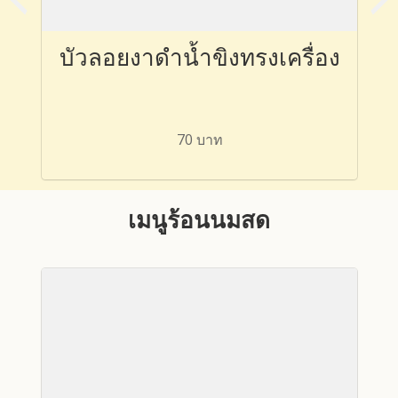
งา
บัวลอยงาดำน้ำขิงทรงเครื่อง
บ
70 บาท
เมนูร้อนนมสด