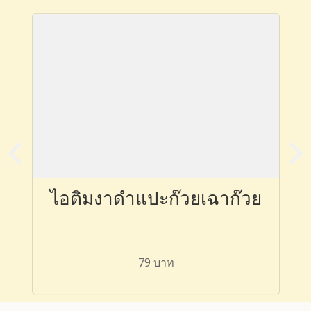
ไอติมงาดำแปะก๊วยเฉาก๊วย
79 บาท