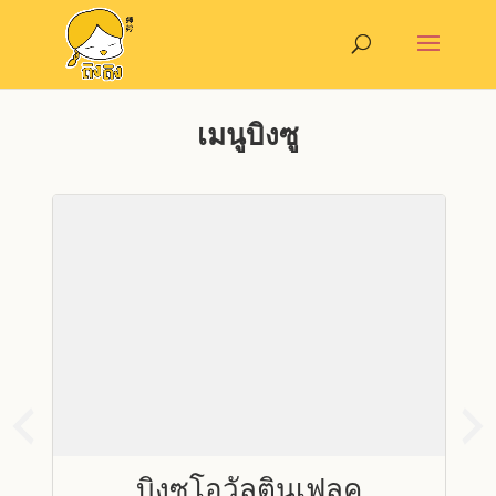
เมนูบิงซู
บิงซูโอวัลตินเฟลค