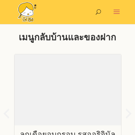
เมนูกลับบ้านและของฝาก
้ง
ลูกเดือยอบกรอบ รสออริจินัล