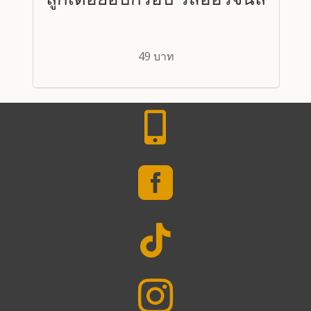
49 บาท



