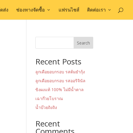
ดส่ง
ช่องทางจัดซื้อ
แฟรนไชส์
ติดต่อเรา
Search
Recent Posts
ลูกเดือยอบกรอบ รสต้มยำกุ้ง
ลูกเดือยอบกรอบ รสออริจินัล
ขิงผงแท้ 100% ไม่มีน้ำตาล
เฉาก๊วยโบราณ
น้ำบ๊วยถิงถิง
Recent
Comments