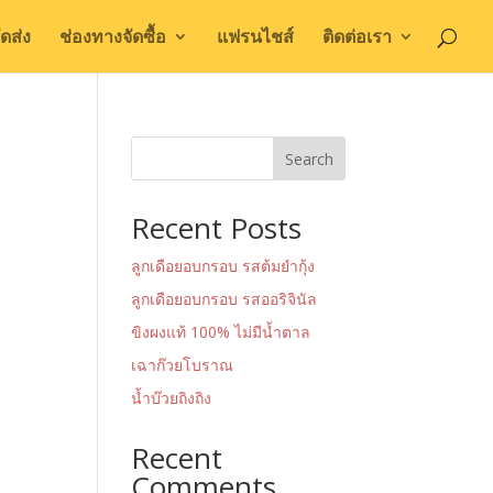
ดส่ง
ช่องทางจัดซื้อ
แฟรนไชส์
ติดต่อเรา
Search
Recent Posts
ลูกเดือยอบกรอบ รสต้มยำกุ้ง
ลูกเดือยอบกรอบ รสออริจินัล
ขิงผงแท้ 100% ไม่มีน้ำตาล
เฉาก๊วยโบราณ
น้ำบ๊วยถิงถิง
Recent
Comments